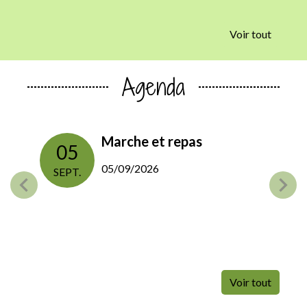
Voir tout
Agenda
la
Marche et repas
05
15
05/09/2026
SEPT.
OCT
Voir tout