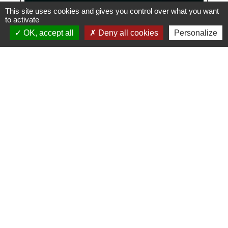
This site uses cookies and gives you control over what you want
to activate
OK, accept all
Deny all cookies
Personalize
Voir tout
Contacts
Commune de Danne-et-Quatre-Vents
2 Rue de l'Église
57370 Danne-et-Quatre-Vents - FRANCE
+33 3 87 24 10 37