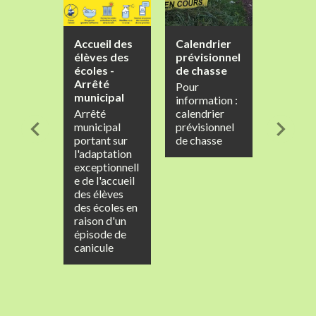
Accueil des
Calendrier
Vos
élèves des
prévisionnel
factur
écoles -
de chasse
locales
Arrêté
disponi
Pour
municipal
en lign
information :
Arrêté
calendrier
Certain
chevron_left
chevron_right
municipal
prévisionnel
facture
portant sur
de chasse
votre
l'adaptation
collecti
exceptionnell
ou hôpit
e de l'accueil
sont
des élèves
disponi
des écoles en
sur le si
raison d'un
impots.
épisode de
r
canicule