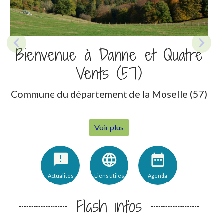
chevron_left
chevron_right
Bienvenue à Danne et Quatre
Previous
Nex
Vents (57)
Commune du département de la Moselle (57)
Voir plus
announcement
language
date_range
Actualités
Liens utiles
Agenda
Flash infos