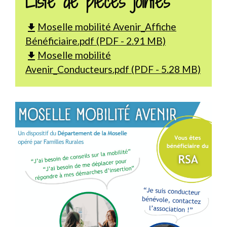
Liste de pièces jointes
Moselle mobilité Avenir_Affiche
file_download
Bénéficiaire.pdf (PDF - 2.91 MB)
Moselle mobilité
file_download
Avenir_Conducteurs.pdf (PDF - 5.28 MB)