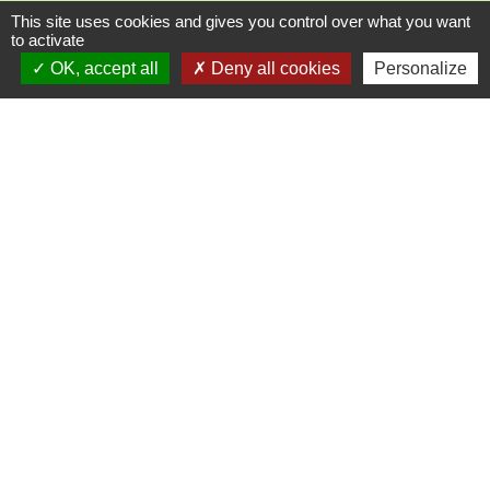
This site uses cookies and gives you control over what you want
Liens utiles
to activate
OK, accept all
Deny all cookies
Personalize
Communauté Communes du Pays Phalsbourg
Pôle Déchets du Pays de Sarrebourg
Conseil départemental de la Moselle (57)
Service-public.fr
Conseil régional du Grand Est
Mentions légales
-
Politique de confidentialité
-
Accessibilité
-
Plan du site
-
Gestion des cookies
Site créé en partenariat avec Réseau des Communes