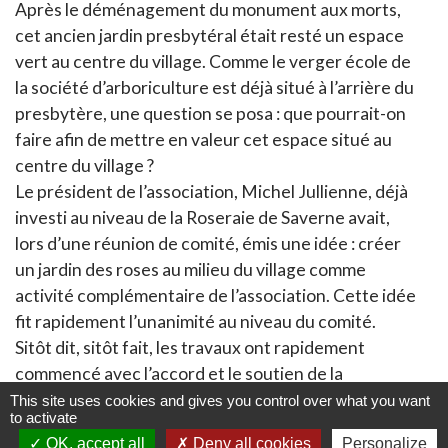
Après le déménagement du monument aux morts,
cet ancien jardin presbytéral était resté un espace
vert au centre du village. Comme le verger école de
la société d’arboriculture est déjà situé à l’arrière du
presbytère, une question se posa : que pourrait-on
faire afin de mettre en valeur cet espace situé au
centre du village ?
Le président de l’association, Michel Jullienne, déjà
investi au niveau de la Roseraie de Saverne avait,
lors d’une réunion de comité, émis une idée : créer
un jardin des roses au milieu du village comme
activité complémentaire de l’association. Cette idée
fit rapidement l’unanimité au niveau du comité.
Sitôt dit, sitôt fait, les travaux ont rapidement
commencé avec l’accord et le soutien de la
commune.
This site uses cookies and gives you control over what you want
to activate
En premier la commune réalisa la réfection d’un mur
OK, accept all
Deny all cookies
Personalize