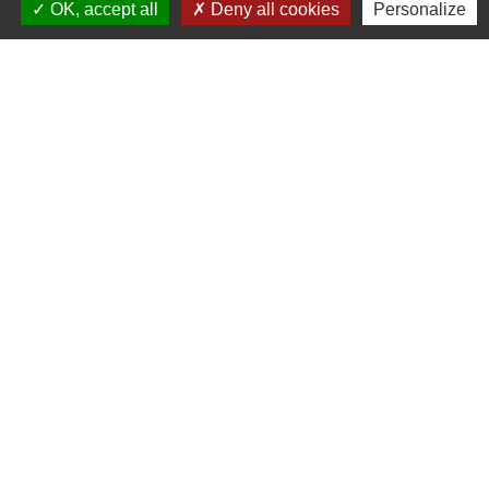
OK, accept all
Deny all cookies
Personalize
Accueil en mairie :
Lundi de 10h à 12h et de 16h à 19h
Mardi, jeudi et vendredi de 8h à 11h et de 14h à
16h
(fermé le mercredi).
E-mail : mairie.danne-4-vents.57@orange.fr
Liens utiles
Communauté Communes du Pays Phalsbourg
Pôle Déchets du Pays de Sarrebourg
Conseil départemental de la Moselle (57)
Service-public.fr
Conseil régional du Grand Est
Mentions légales
-
Politique de confidentialité
-