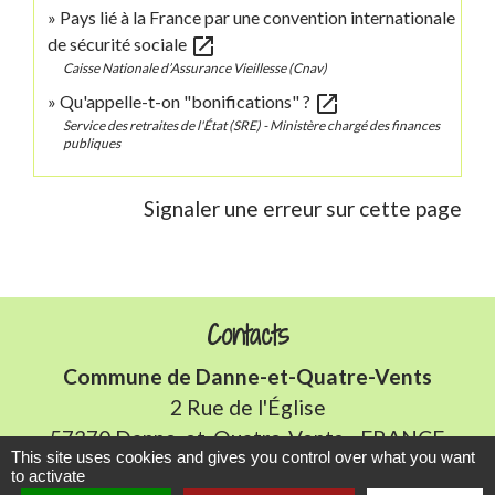
Pays lié à la France par une convention internationale
open_in_new
de sécurité sociale
Caisse Nationale d’Assurance Vieillesse (Cnav)
open_in_new
Qu'appelle-t-on "bonifications" ?
Service des retraites de l'État (SRE) - Ministère chargé des finances
publiques
Signaler une erreur sur cette page
Contacts
Commune de Danne-et-Quatre-Vents
2 Rue de l'Église
57370 Danne-et-Quatre-Vents - FRANCE
This site uses cookies and gives you control over what you want
+33 3 87 24 10 37
to activate