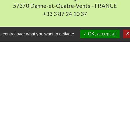
57370 Danne-et-Quatre-Vents - FRANCE
+33 3 87 24 10 37
Accueil en mairie :
 control over what you want to activate
OK, accept all
Lundi de 10h à 12h et de 16h à 19h
udi et vendredi de 8h à 11h et de 14h à 16h
(fermé le 
E-mail : mairie.danne-4-vents.57@orange.fr
iens utiles
munes du Pays Phalsbourg
Pays de Sarrebourg
ental de la Moselle (57)
du Grand Est