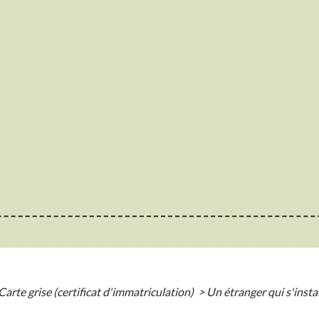
Carte grise (certificat d'immatriculation)
>
Un étranger qui s'instal