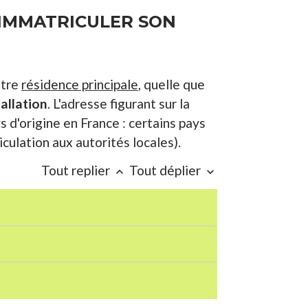
E IMMATRICULER SON
otre
résidence principale
, quelle que
tallation
. L'adresse figurant sur la
s d'origine en France : certains pays
ulation aux autorités locales).
Tout replier
Tout déplier
keyboard_arrow_up
keyboard_arrow_down