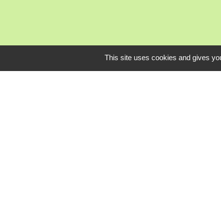
This site uses cookies and gives you
Mardi, je
L
Communauté Com
Pôle Déchets du 
Conseil départem
Service-public.fr
Conseil régional 