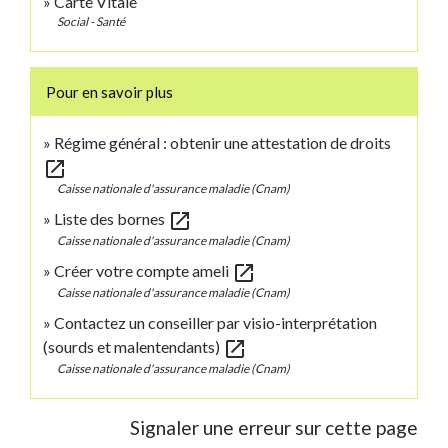
Carte Vitale
Social - Santé
Pour en savoir plus
Régime général : obtenir une attestation de droits
open_in_new
Caisse nationale d'assurance maladie (Cnam)
open_in_new
Liste des bornes
Caisse nationale d'assurance maladie (Cnam)
open_in_new
Créer votre compte ameli
Caisse nationale d'assurance maladie (Cnam)
Contactez un conseiller par visio-interprétation
open_in_new
(sourds et malentendants)
Caisse nationale d'assurance maladie (Cnam)
Signaler une erreur sur cette page