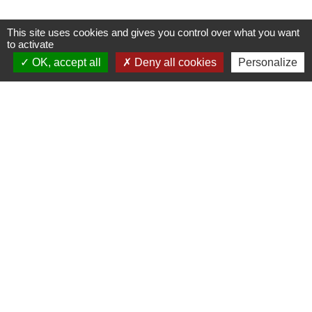
This site uses cookies and gives you control over what you want
to activate
Contacts
OK, accept all
Deny all cookies
Personalize
Commune de Danne-et-Quatre-Vents
2 Rue de l'Église
57370 Danne-et-Quatre-Vents - FRANCE
+33 3 87 24 10 37
Accueil en mairie :
Lundi de 10h à 12h et de 16h à 19h
Mardi, jeudi et vendredi de 8h à 11h et de 14h à
16h
(fermé le mercredi).
E-mail : mairie.danne-4-vents.57@orange.fr