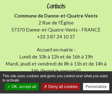
Contacts
Commune de Danne-et-Quatre-Vents
2 Rue de l'Église
57370 Danne-et-Quatre-Vents - FRANCE
+33 3 87 24 10 37
Accueil en mairie :
Lundi de 10h à 12h et de 16h à 19h
Mardi, jeudi et vendredi de 8h à 11h et de 14h à
16h
(fermé le mercredi).
This site uses cookies and gives you control over what you want
E-mail : mairie.danne-4-vents.57@orange.fr
to activate
OK, accept all
Deny all cookies
Personalize
Liens utiles
Communauté Communes du Pays Phalsbourg