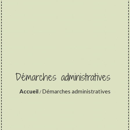
Démarches administratives
Accueil
Démarches administratives
/