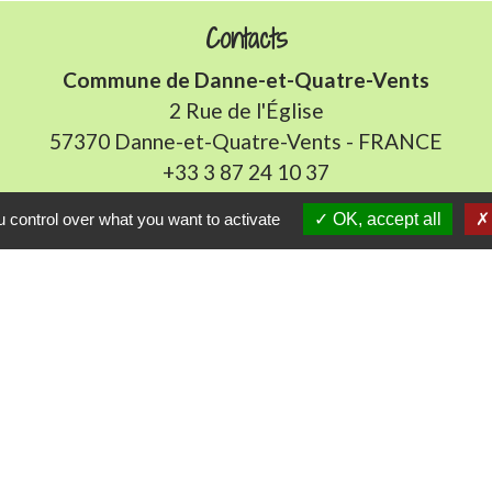
Contacts
Commune de Danne-et-Quatre-Vents
2 Rue de l'Église
57370 Danne-et-Quatre-Vents - FRANCE
+33 3 87 24 10 37
 control over what you want to activate
OK, accept all
Accueil en mairie :
Lundi de 10h à 12h et de 16h à 19h
udi et vendredi de 8h à 11h et de 14h à 16h
(fermé le 
E-mail : mairie.danne-4-vents.57@orange.fr
iens utiles
munes du Pays Phalsbourg