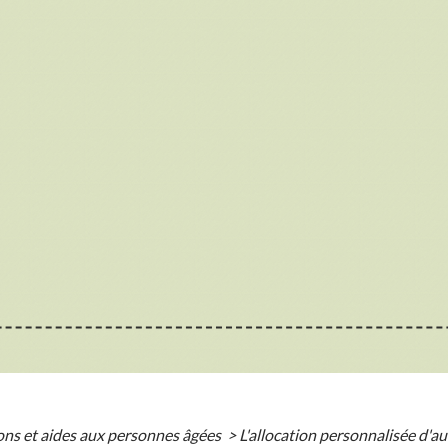
ons et aides aux personnes âgées
>
L'allocation personnalisée d'a