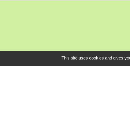
This site uses cookies and gives you
Mardi, je
L
Communauté Com