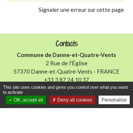
Signaler une erreur sur cette page
Contacts
Commune de Danne-et-Quatre-Vents
2 Rue de l'Église
57370 Danne-et-Quatre-Vents - FRANCE
+33 3 87 24 10 37
This site uses cookies and gives you control over what you want
to activate
Accueil en mairie :
OK, accept all
Deny all cookies
Personalize
Lundi de 10h à 12h et de 16h à 19h
Mardi, jeudi et vendredi de 8h à 11h et de 14h à
16h
(fermé le mercredi).
E-mail : mairie.danne-4-vents.57@orange.fr