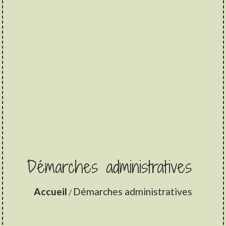
Démarches administratives
Accueil
Démarches administratives
/