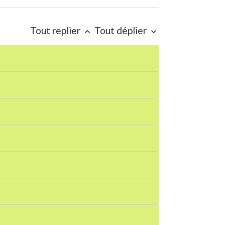
Tout replier
Tout déplier
keyboard_arrow_up
keyboard_arrow_down