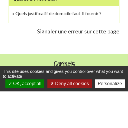
Quels justificatif de domicile faut-il fournir ?
Signaler une erreur sur cette page
Contacts
This site uses cookies and gives you control over what you want
Commune de Danne-et-Quatre-Vents
to activate
2 Rue de l'Église
OK, accept all
Deny all cookies
Personalize
57370 Danne-et-Quatre-Vents - FRANCE
+33 3 87 24 10 37
Accueil en mairie :
Lundi de 10h à 12h et de 16h à 19h