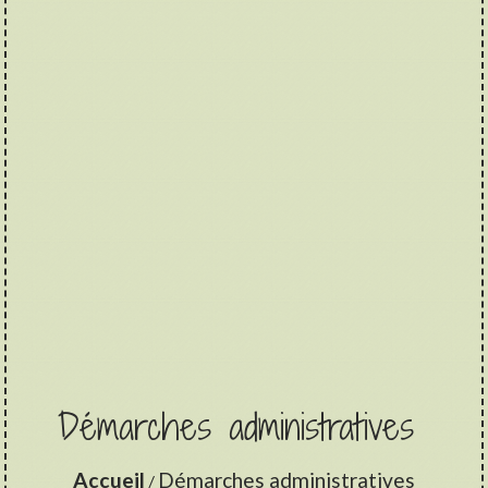
Démarches administratives
Accueil
Démarches administratives
/