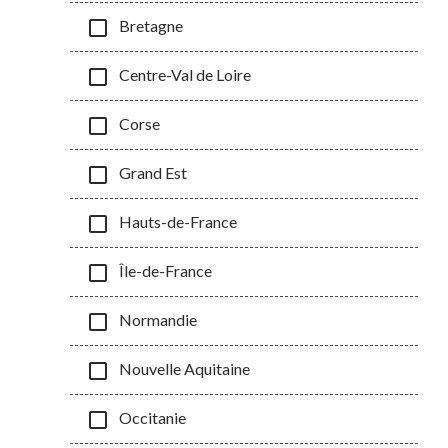
check_box_outline_blank
Bretagne
check_box_outline_blank
Centre-Val de Loire
check_box_outline_blank
Corse
check_box_outline_blank
Grand Est
check_box_outline_blank
Hauts-de-France
check_box_outline_blank
Île-de-France
check_box_outline_blank
Normandie
check_box_outline_blank
Nouvelle Aquitaine
check_box_outline_blank
Occitanie