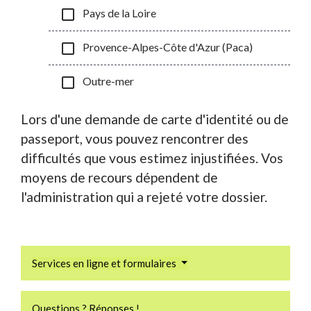
check_box_outline_blank
Pays de la Loire
check_box_outline_blank
Provence-Alpes-Côte d'Azur (Paca)
check_box_outline_blank
Outre-mer
Lors d'une demande de carte d'identité ou de
passeport, vous pouvez rencontrer des
difficultés que vous estimez injustifiées. Vos
moyens de recours dépendent de
l'administration qui a rejeté votre dossier.
Services en ligne et formulaires
Questions ? Réponses !