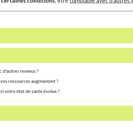
 certaines conditions
, être
cumulable avec d'autres 
c d'autres revenus ?
si vos ressources augmentent ?
si votre état de santé évolue ?