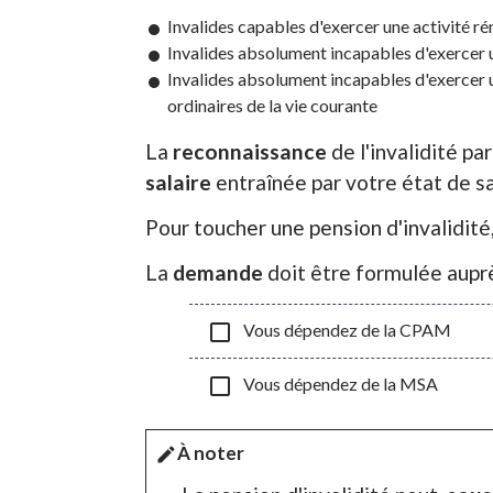
Invalides capables d'exercer une activité r
Invalides absolument incapables d'exercer
Invalides absolument incapables d'exercer un
ordinaires de la vie courante
La
reconnaissance
de l'invalidité p
salaire
entraînée par votre état de s
Pour toucher une pension d'invalidit
La
demande
doit être formulée aupr
check_box_outline_blank
Vous dépendez de la CPAM
check_box_outline_blank
Vous dépendez de la MSA
À noter
edit