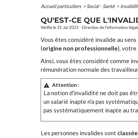
Accueil particuliers
>
Social - Santé
>
Invalidi
QU'EST-CE QUE L'INVALI
Vérifié le 31 Jul 2023 - Direction de l'information léga
Vous êtes considéré invalide au sens 
(
origine non professionnelle
), votre
Ainsi, vous êtes considéré comme inva
rémunération normale des travailleurs
Attention :
warning
La notion d'invalidité ne doit pas ê
un salarié inapte n'a pas systématiq
pas systématiquement inapte au trav
Les personnes invalides sont
classée