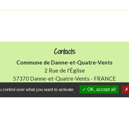
Contacts
Commune de Danne-et-Quatre-Vents
2 Rue de l'Église
57370 Danne-et-Quatre-Vents - FRANCE
+33 3 87 24 10 37
 control over what you want to activate
OK, accept all
Accueil en mairie :
Lundi de 10h à 12h et de 16h à 19h
udi et vendredi de 8h à 11h et de 14h à 16h
(fermé le 
E-mail : mairie.danne-4-vents.57@orange.fr