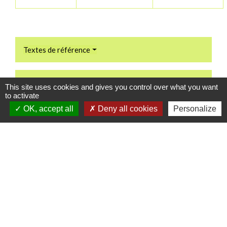
Textes de référence
Services en ligne et formulaires
This site uses cookies and gives you control over what you want
to activate
OK, accept all
Deny all cookies
Personalize
Questions ? Réponses !
Que faire en cas de perte, de vol ou de détérioration
d'un Cesu préfinancé ?
Quelle est la durée de validité d'un Cesu préfinancé ?
Particulier employeur : à quoi sert le Cesu déclaratif
et comment y adhérer ?
Un particulier employeur peut-il payer son salarié