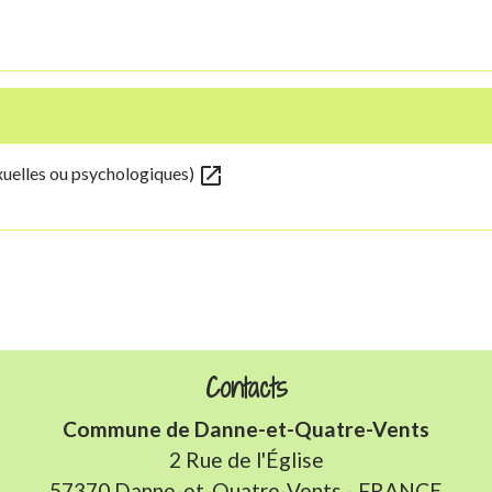
open_in_new
xuelles ou psychologiques)
Contacts
Commune de Danne-et-Quatre-Vents
2 Rue de l'Église
57370 Danne-et-Quatre-Vents - FRANCE