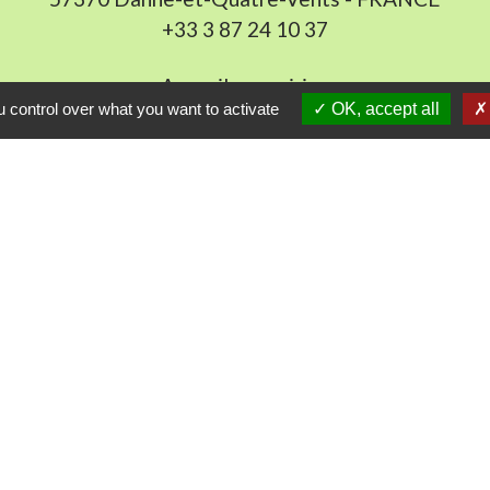
+33 3 87 24 10 37
Accueil en mairie :
 control over what you want to activate
OK, accept all
Lundi de 10h à 12h et de 16h à 19h
udi et vendredi de 8h à 11h et de 14h à 16h
(fermé le 
E-mail : mairie.danne-4-vents.57@orange.fr
iens utiles
munes du Pays Phalsbourg
Pays de Sarrebourg
ental de la Moselle (57)
du Grand Est