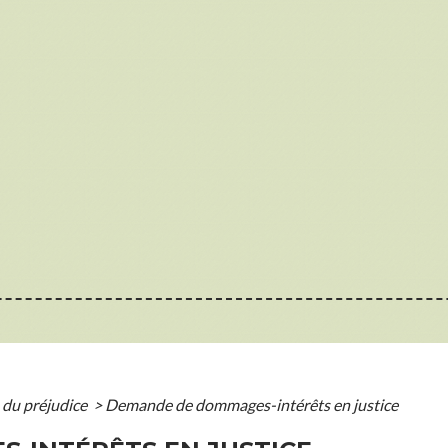
 du préjudice
>
Demande de dommages-intérêts en justice