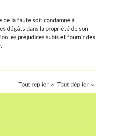
e de la faute soit condamné à
des dégâts dans la propriété de son
on les préjudices subis et fournir des
.
Tout replier
Tout déplier
keyboard_arrow_up
keyboard_arrow_down