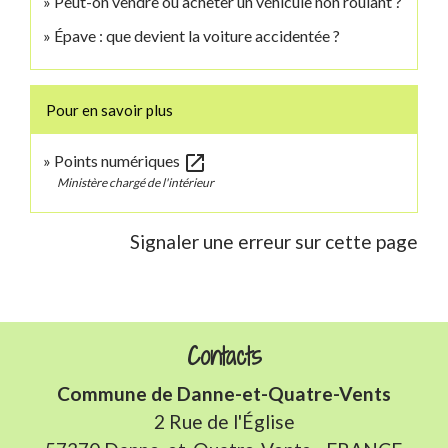
Peut-on vendre ou acheter un véhicule non roulant ?
Épave : que devient la voiture accidentée ?
Pour en savoir plus
open_in_new
Points numériques
Ministère chargé de l'intérieur
Signaler une erreur sur cette page
Contacts
Commune de Danne-et-Quatre-Vents
2 Rue de l'Église