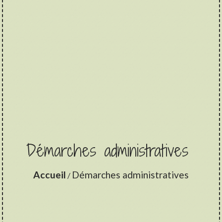
Démarches administratives
Accueil
Démarches administratives
/