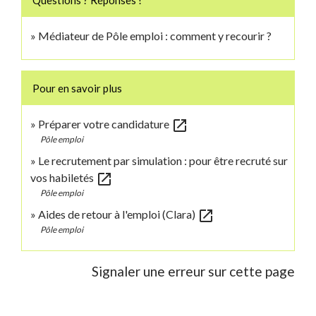
Questions ? Réponses !
Médiateur de Pôle emploi : comment y recourir ?
Pour en savoir plus
open_in_new
Préparer votre candidature
Pôle emploi
Le recrutement par simulation : pour être recruté sur
open_in_new
vos habiletés
Pôle emploi
open_in_new
Aides de retour à l'emploi (Clara)
Pôle emploi
Signaler une erreur sur cette page