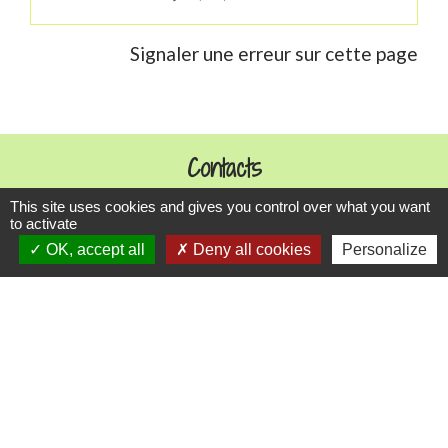
Signaler une erreur sur cette page
Contacts
Commune de Danne-et-Quatre-Vents
This site uses cookies and gives you control over what you want
to activate
2 Rue de l'Église
OK, accept all
Deny all cookies
Personalize
57370 Danne-et-Quatre-Vents - FRANCE
+33 3 87 24 10 37
Accueil en mairie :
Lundi de 10h à 12h et de 16h à 19h
Mardi, jeudi et vendredi de 8h à 11h et de 14h à
16h
(fermé le mercredi).