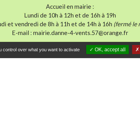
Accueil en mairie :
Lundi de 10h à 12h et de 16h à 19h
udi et vendredi de 8h à 11h et de 14h à 16h
(fermé le 
E-mail : mairie.danne-4-vents.57@orange.fr
 control over what you want to activate
OK, accept all
iens utiles
munes du Pays Phalsbourg
Pays de Sarrebourg
ental de la Moselle (57)
du Grand Est
tique de confidentialité
-
Accessibilité
-
Plan du sit