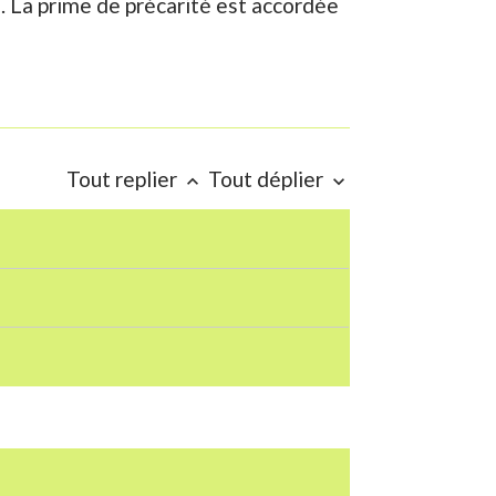
ue. La prime de précarité est accordée
Tout replier
Tout déplier
keyboard_arrow_up
keyboard_arrow_down