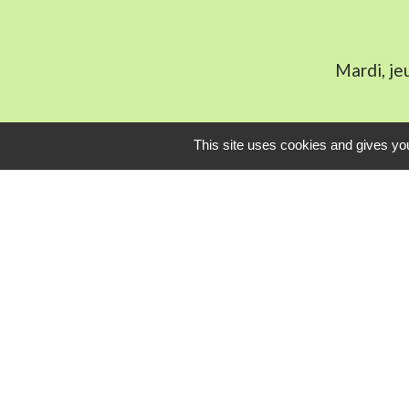
Mardi, je
This site uses cookies and gives you
L
Communauté Com
Pôle Déchets du 
Conseil départem
Service-public.fr
Conseil régional 
Mentions légales
-
Poli