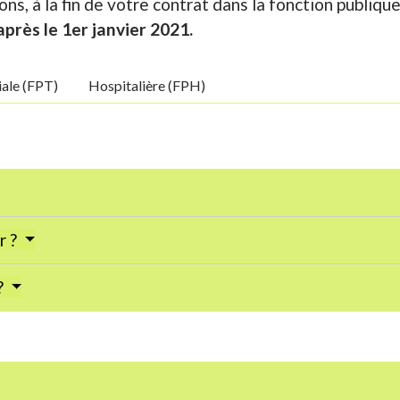
ons, à la fin de votre contrat dans la fonction publiq
après le 1
er
janvier 2021.
iale (FPT)
Hospitalière (FPH)
r ?
?