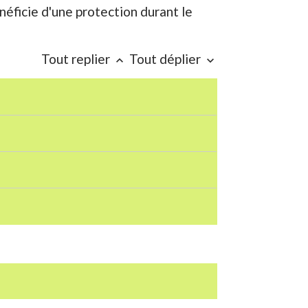
éficie d'une protection durant le
Tout replier
Tout déplier
keyboard_arrow_up
keyboard_arrow_down