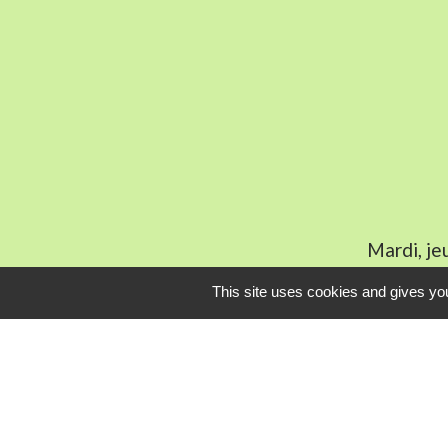
Mardi, je
This site uses cookies and gives you
L
Communauté Com
Pôle Déchets du 