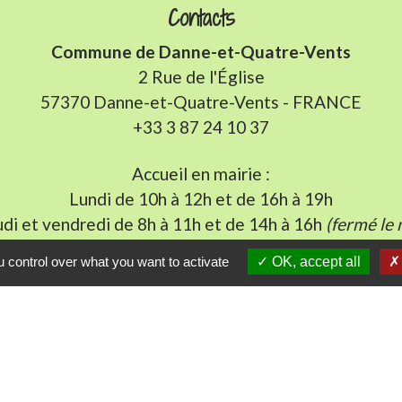
Contacts
Commune de Danne-et-Quatre-Vents
2 Rue de l'Église
57370 Danne-et-Quatre-Vents - FRANCE
+33 3 87 24 10 37
Accueil en mairie :
Lundi de 10h à 12h et de 16h à 19h
udi et vendredi de 8h à 11h et de 14h à 16h
(fermé le 
E-mail : mairie.danne-4-vents.57@orange.fr
 control over what you want to activate
OK, accept all
iens utiles
munes du Pays Phalsbourg
Pays de Sarrebourg