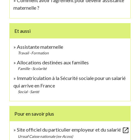
Comment avoir l'agrément pour devenir assistante
maternelle ?
Et aussi
Assistante maternelle
Travail - Formation
Allocations destinées aux familles
Famille - Scolarité
Immatriculation à la Sécurité sociale pour un salarié
qui arrive en France
Social - Santé
Pour en savoir plus
open_in_new
Site officiel du particulier employeur et du salarié
Urssaf Caisse nationale (ex-Acoss)