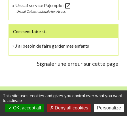
open_in_new
Urssaf service Pajemploi
Urssaf Caisse nationale (ex-Acoss)
Comment faire si...
J'ai besoin de faire garder mes enfants
Signaler une erreur sur cette page
Contacts
This site uses cookies and gives you control over what you want
to activate
Commune de Danne-et-Quatre-Vents
OK, accept all
Deny all cookies
Personalize
2 Rue de l'Église
57370 Danne-et-Quatre-Vents - FRANCE