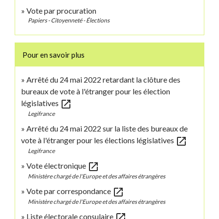
Vote par procuration
Papiers - Citoyenneté - Élections
Pour en savoir plus
Arrêté du 24 mai 2022 retardant la clôture des
bureaux de vote à l'étranger pour les élection
open_in_new
législatives
Legifrance
Arrêté du 24 mai 2022 sur la liste des bureaux de
open_in_new
vote à l'étranger pour les élections législatives
Legifrance
open_in_new
Vote électronique
Ministère chargé de l'Europe et des affaires étrangères
open_in_new
Vote par correspondance
Ministère chargé de l'Europe et des affaires étrangères
open_in_new
Liste électorale consulaire