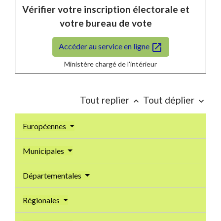
Vérifier votre inscription électorale et
votre bureau de vote
open_in_new
Accéder au service en ligne
Ministère chargé de l'intérieur
Tout replier
Tout déplier
keyboard_arrow_up
keyboard_arrow_down
Européennes
Municipales
Départementales
Régionales