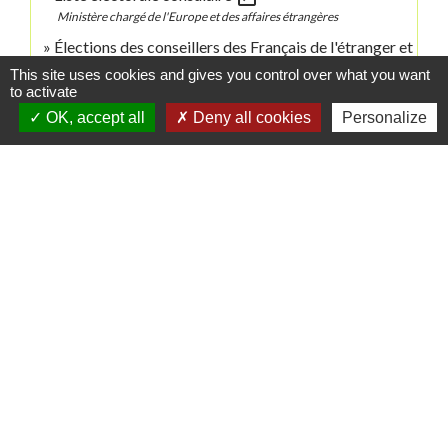
Ministère chargé de l'Europe et des affaires étrangères
Élections des conseillers des Français de l'étranger et
open_in_new
des délégués consulaires
This site uses cookies and gives you control over what you want
to activate
Ministère chargé de l'Europe et des affaires étrangères
OK, accept all
Deny all cookies
Personalize
Signaler une erreur sur cette page
Contacts
Commune de Danne-et-Quatre-Vents
2 Rue de l'Église
57370 Danne-et-Quatre-Vents - FRANCE
+33 3 87 24 10 37
Accueil en mairie :