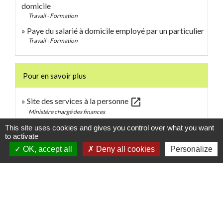
domicile
Travail - Formation
Paye du salarié à domicile employé par un particulier
Travail - Formation
Pour en savoir plus
open_in_new
Site des services à la personne
Ministère chargé des finances
open_in_new
Site officiel du particulier employeur et du salarié
This site uses cookies and gives you control over what you want
to activate
Urssaf Caisse nationale (ex-Acoss)
OK, accept all
Deny all cookies
Personalize
open_in_new
Urssaf service Pajemploi
Urssaf Caisse nationale (ex-Acoss)
Signaler une erreur sur cette page