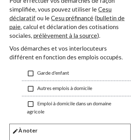
Pour effectuer vos démarches de façon
simplifiée, vous pouvez utiliser le
Cesu
déclaratif
ou le
Cesu préfinancé
(
bulletin de
paie
, calcul et déclaration des cotisations
sociales,
prélèvement à la source
).
Vos démarches et vos interlocuteurs
différent en fonction des emplois occupés.
check_box_outline_blank
Garde d'enfant
check_box_outline_blank
Autres emplois à domicile
check_box_outline_blank
Emploi à domicile dans un domaine
agricole
À noter
edit