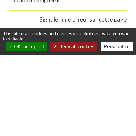
J'achète un logement
Signaler une erreur sur cette page
This site uses cookies and gives you control over what you want
to activate
OK, accept all
Deny all cookies
Personalize
Contacts
Commune de Danne-et-Quatre-Vents
2 Rue de l'Église
57370 Danne-et-Quatre-Vents - FRANCE
+33 3 87 24 10 37
Accueil en mairie :
Lundi de 10h à 12h et de 16h à 19h
Mardi, jeudi et vendredi de 8h à 11h et de 14h à
16h
(fermé le mercredi).