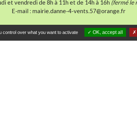
udi et vendredi de 8h à 11h et de 14h à 16h
(fermé le 
E-mail : mairie.danne-4-vents.57@orange.fr
 control over what you want to activate
OK, accept all
iens utiles
munes du Pays Phalsbourg
Pays de Sarrebourg
ental de la Moselle (57)
du Grand Est
tique de confidentialité
-
Accessibilité
-
Plan du sit
Site créé en partenariat avec Réseau des Communes