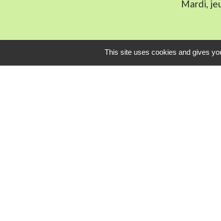
Mardi, je
This site uses cookies and gives you
L
Communauté Com
Pôle Déchets du 
Conseil départem
Service-public.fr
Conseil régional 
Mentions légales
-
Poli