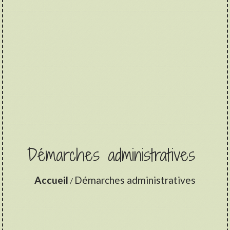
Démarches administratives
Accueil
Démarches administratives
/