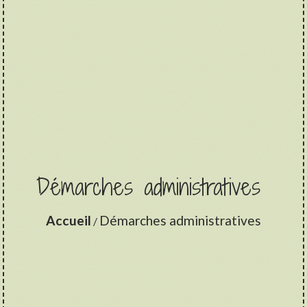
Démarches administratives
Accueil
Démarches administratives
/