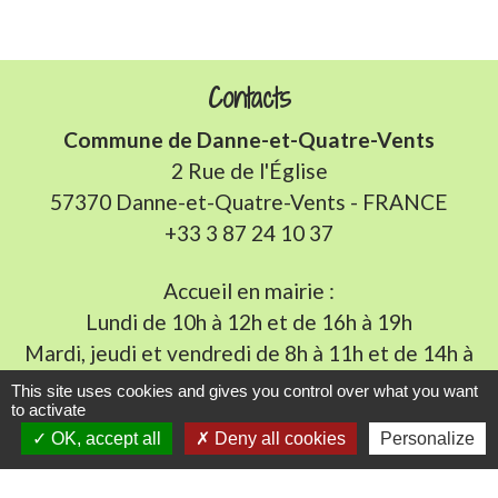
Contacts
Commune de Danne-et-Quatre-Vents
2 Rue de l'Église
57370 Danne-et-Quatre-Vents - FRANCE
+33 3 87 24 10 37
Accueil en mairie :
Lundi de 10h à 12h et de 16h à 19h
Mardi, jeudi et vendredi de 8h à 11h et de 14h à
16h
(fermé le mercredi).
This site uses cookies and gives you control over what you want
to activate
E-mail : mairie.danne-4-vents.57@orange.fr
OK, accept all
Deny all cookies
Personalize