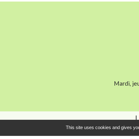
Mardi, je
L
This site uses cookies and gives you
Communauté Com