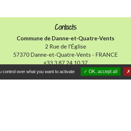
Contacts
Commune de Danne-et-Quatre-Vents
2 Rue de l'Église
57370 Danne-et-Quatre-Vents - FRANCE
+33 3 87 24 10 37
 control over what you want to activate
OK, accept all
Accueil en mairie :
Lundi de 10h à 12h et de 16h à 19h
udi et vendredi de 8h à 11h et de 14h à 16h
(fermé le 
E-mail : mairie.danne-4-vents.57@orange.fr
iens utiles