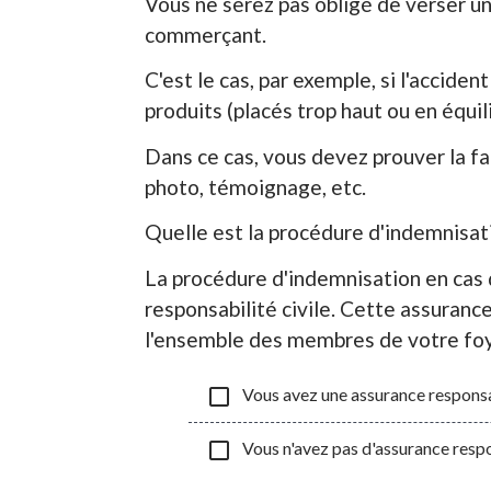
Vous ne serez pas obligé de verser u
commerçant.
C'est le cas, par exemple, si l'accid
produits (placés trop haut ou en équili
Dans ce cas, vous devez prouver la f
photo, témoignage, etc.
Quelle est la procédure d'indemnisat
La procédure d'indemnisation en cas 
responsabilité civile. Cette assuran
l'ensemble des membres de votre foy
check_box_outline_blank
Vous avez une assurance responsab
check_box_outline_blank
Vous n'avez pas d'assurance respon