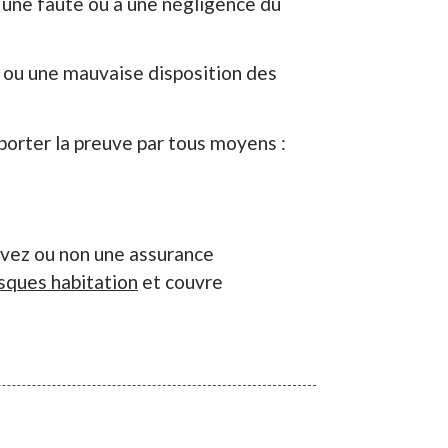
 une faute ou à une négligence du
s ou une mauvaise disposition des
orter la preuve par tous moyens :
avez ou non une assurance
sques habitation
et couvre