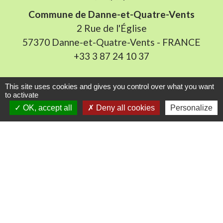
Commune de Danne-et-Quatre-Vents
2 Rue de l'Église
57370 Danne-et-Quatre-Vents - FRANCE
+33 3 87 24 10 37
Accueil en mairie :
This site uses cookies and gives you control over what you want
Lundi de 10h à 12h et de 16h à 19h
to activate
OK, accept all
Deny all cookies
Personalize
Mardi, jeudi et vendredi de 8h à 11h et de 14h à
16h
(fermé le mercredi).
E-mail : mairie.danne-4-vents.57@orange.fr
Liens utiles
Communauté Communes du Pays Phalsbourg
Pôle Déchets du Pays de Sarrebourg