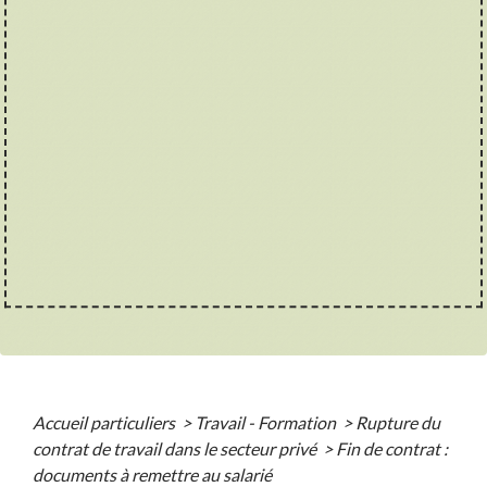
Accueil particuliers
>
Travail - Formation
>
Rupture du
contrat de travail dans le secteur privé
>
Fin de contrat :
documents à remettre au salarié