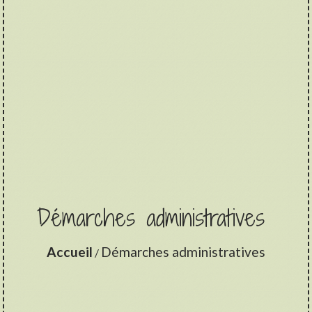
Démarches administratives
Accueil
Démarches administratives
/