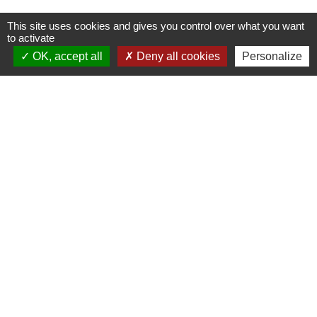
This site uses cookies and gives you control over what you want
to activate
Contacts
OK, accept all
Deny all cookies
Personalize
Commune de Danne-et-Quatre-Vents
2 Rue de l'Église
57370 Danne-et-Quatre-Vents - FRANCE
+33 3 87 24 10 37
Accueil en mairie :
Lundi de 10h à 12h et de 16h à 19h
Mardi, jeudi et vendredi de 8h à 11h et de 14h à
16h
(fermé le mercredi).
E-mail : mairie.danne-4-vents.57@orange.fr