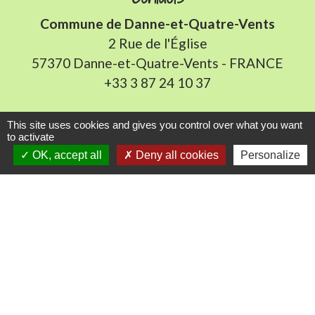
Commune de Danne-et-Quatre-Vents
2 Rue de l'Église
57370 Danne-et-Quatre-Vents - FRANCE
+33 3 87 24 10 37
Accueil en mairie :
This site uses cookies and gives you control over what you want
to activate
Lundi de 10h à 12h et de 16h à 19h
OK, accept all
Deny all cookies
Personalize
Mardi, jeudi et vendredi de 8h à 11h et de 14h à
16h
(fermé le mercredi).
E-mail : mairie.danne-4-vents.57@orange.fr
Liens utiles
Communauté Communes du Pays Phalsbourg
Pôle Déchets du Pays de Sarrebourg