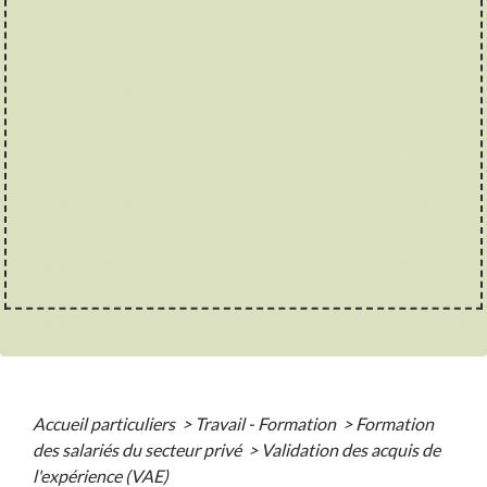
Accueil particuliers
>
Travail - Formation
>
Formation
des salariés du secteur privé
>
Validation des acquis de
l'expérience (VAE)