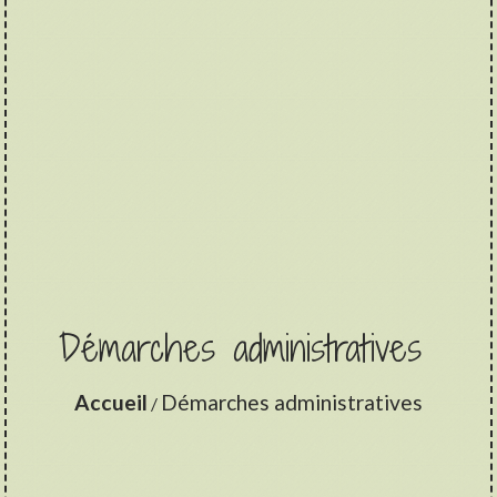
Démarches administratives
Accueil
Démarches administratives
/