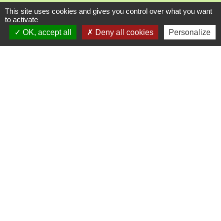
This site uses cookies and gives you control over what you want
Liens utiles
to activate
OK, accept all
Deny all cookies
Personalize
Communauté Communes du Pays Phalsbourg
Pôle Déchets du Pays de Sarrebourg
Conseil départemental de la Moselle (57)
Service-public.fr
Conseil régional du Grand Est
Mentions légales
-
Politique de confidentialité
-
Accessibilité
-
Plan du site
-
Gestion des cookies
Site créé en partenariat avec Réseau des Communes