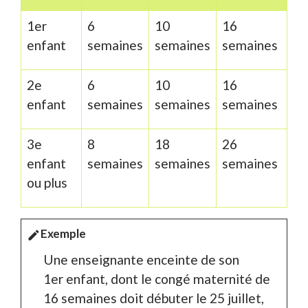
1
er
6
10
16
enfant
semaines
semaines
semaines
2
e
6
10
16
enfant
semaines
semaines
semaines
3
e
8
18
26
enfant
semaines
semaines
semaines
ou plus
Exemple
edit
Une enseignante enceinte de son
1
er
enfant, dont le congé maternité de
16 semaines doit débuter le 25 juillet,