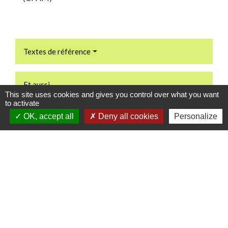
Textes de référence
Et aussi
This site uses cookies and gives you control over what you want
to activate
Congé de maternité dans la fonction publique
OK, accept all
Deny all cookies
Personalize
Travail - Formation
Signaler une erreur sur cette page
Contacts
Commune de Danne-et-Quatre-Vents