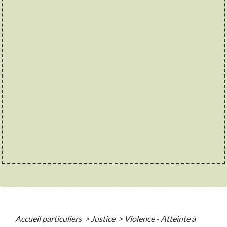
Accueil particuliers
>
Justice
>
Violence - Atteinte à