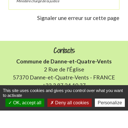
Ministère chargé de la justice
Signaler une erreur sur cette page
Contacts
Commune de Danne-et-Quatre-Vents
2 Rue de l'Église
57370 Danne-et-Quatre-Vents - FRANCE
+33 3 87 24 10 37
This site uses cookies and gives you control over what you want
to activate
Accueil en mairie :
OK, accept all
Deny all cookies
Personalize
Lundi de 10h à 12h et de 16h à 19h
Mardi, jeudi et vendredi de 8h à 11h et de 14h à
16h
(fermé le mercredi).