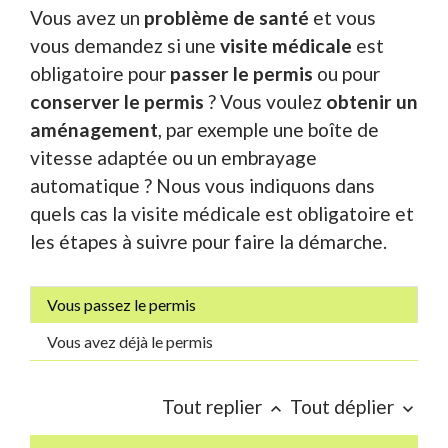
Vous avez un
problème de santé
et vous
vous demandez si une
visite médicale
est
obligatoire pour
passer le permis
ou pour
conserver
le permis
? Vous voulez
obtenir un
aménagement
, par exemple une boîte de
vitesse adaptée ou un embrayage
automatique ? Nous vous indiquons dans
quels cas la visite médicale est obligatoire et
les étapes à suivre pour faire la démarche.
Vous passez le permis
Vous avez déjà le permis
Tout replier
Tout déplier
keyboard_arrow_up
keyboard_arrow_down