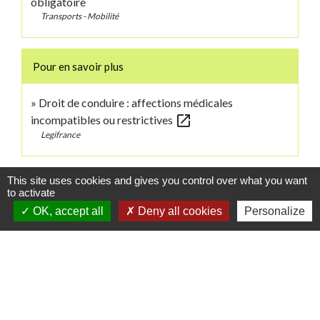
obligatoire
Transports - Mobilité
Pour en savoir plus
Droit de conduire : affections médicales
open_in_new
incompatibles ou restrictives
Legifrance
Signaler une erreur sur cette page
This site uses cookies and gives you control over what you want
to activate
OK, accept all
Deny all cookies
Personalize
Contacts
Commune de Danne-et-Quatre-Vents
2 Rue de l'Église