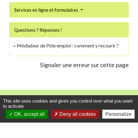
Services en ligne et formulaires
Questions ? Réponses !
Médiateur de Pôle emploi : comment y recourir ?
Signaler une erreur sur cette page
Contacts
This site uses cookies and gives you control over what you want
to activate
Commune de Danne-et-Quatre-Vents
OK, accept all
Deny all cookies
Personalize
2 Rue de l'Église
57370 Danne-et-Quatre-Vents - FRANCE
+33 3 87 24 10 37