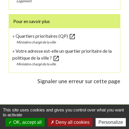
Logement
Pour en savoir plus
open_in_new
Quartiers prioritaires (QP)
Ministère chargé de la ville
Votre adresse est-elle un quartier prioritaire de la
open_in_new
politique de la ville ?
Ministère chargé de la ville
Signaler une erreur sur cette page
This site uses cookies and gives you control over what you want
Contacts
to activate
OK, accept all
Deny all cookies
Personalize
Commune de Danne-et-Quatre-Vents