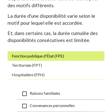
des motifs différents.
La durée d'une disponibilité varie selon le
motif pour lequel elle est accordée.
Et, dans certains cas, la durée cumulée des
disponibilités consécutives est limitée.
Fonction publique d'État (FPE)
Territoriale (FPT)
Hospitalière (FPH)
check_box_outline_blank
Raisons familiales
check_box_outline_blank
Convenances personnelles