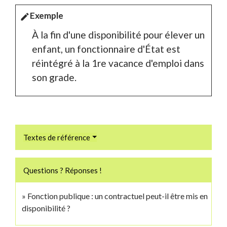
Exemple
edit
À la fin d'une disponibilité pour élever un
enfant, un fonctionnaire d'État est
réintégré à la 1
re
vacance d'emploi dans
son grade.
Textes de référence
Questions ? Réponses !
Fonction publique : un contractuel peut-il être mis en
disponibilité ?