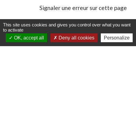
Signaler une erreur sur cette page
This site uses cookies and gives you control over what you want
to activate
OK, accept all
Deny all cookies
Personalize
Contacts
Commune de Danne-et-Quatre-Vents
2 Rue de l'Église
57370 Danne-et-Quatre-Vents - FRANCE
+33 3 87 24 10 37
Accueil en mairie :
Lundi de 10h à 12h et de 16h à 19h
Mardi, jeudi et vendredi de 8h à 11h et de 14h à
16h
(fermé le mercredi).
E-mail : mairie.danne-4-vents.57@orange.fr