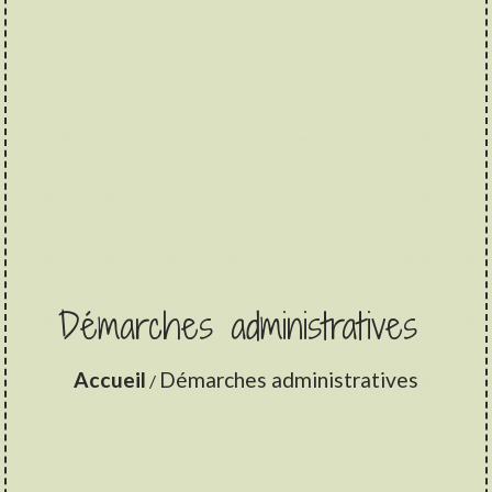
Démarches administratives
Accueil
Démarches administratives
/