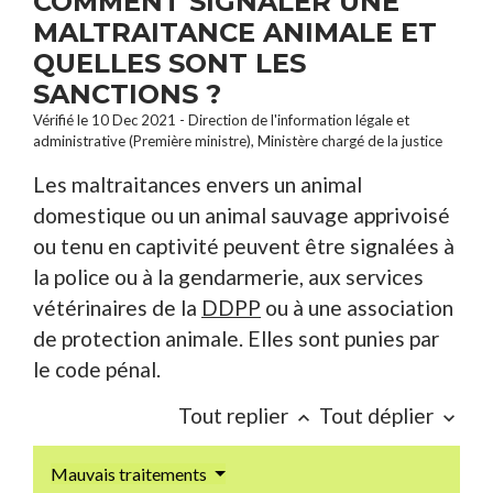
COMMENT SIGNALER UNE
MALTRAITANCE ANIMALE ET
QUELLES SONT LES
SANCTIONS ?
Vérifié le 10 Dec 2021 - Direction de l'information légale et
administrative (Première ministre), Ministère chargé de la justice
Les maltraitances envers un animal
domestique ou un animal sauvage apprivoisé
ou tenu en captivité peuvent être signalées à
la police ou à la gendarmerie, aux services
vétérinaires de la
DDPP
ou à une association
de protection animale. Elles sont punies par
le code pénal.
Tout replier
Tout déplier
keyboard_arrow_up
keyboard_arrow_down
Mauvais traitements