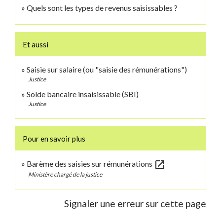
Quels sont les types de revenus saisissables ?
Et aussi
Saisie sur salaire (ou "saisie des rémunérations")
Justice
Solde bancaire insaisissable (SBI)
Justice
Pour en savoir plus
open_in_new
Barème des saisies sur rémunérations
Ministère chargé de la justice
Signaler une erreur sur cette page