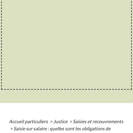
Accueil particuliers
>
Justice
>
Saisies et recouvrements
>
Saisie sur salaire : quelles sont les obligations de