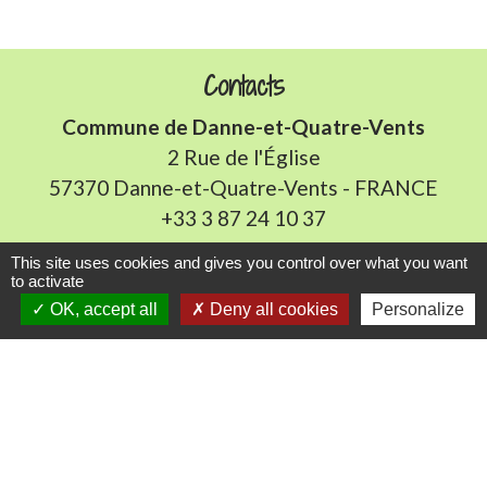
Contacts
Commune de Danne-et-Quatre-Vents
2 Rue de l'Église
57370 Danne-et-Quatre-Vents - FRANCE
+33 3 87 24 10 37
This site uses cookies and gives you control over what you want
Accueil en mairie :
to activate
Lundi de 10h à 12h et de 16h à 19h
OK, accept all
Deny all cookies
Personalize
Mardi, jeudi et vendredi de 8h à 11h et de 14h à
16h
(fermé le mercredi).
E-mail : mairie.danne-4-vents.57@orange.fr