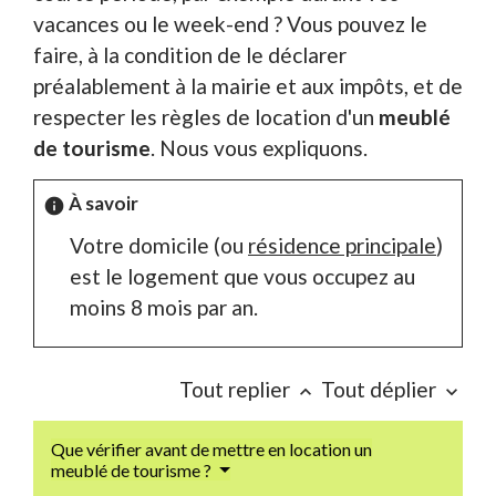
vacances ou le week-end ? Vous pouvez le
faire, à la condition de le déclarer
préalablement à la mairie et aux impôts, et de
respecter les règles de location d'un
meublé
de tourisme
. Nous vous expliquons.
À savoir
info
Votre domicile (ou
résidence principale
)
est le logement que vous occupez au
moins 8 mois par an.
Tout replier
Tout déplier
keyboard_arrow_up
keyboard_arrow_down
Que vérifier avant de mettre en location un
meublé de tourisme ?