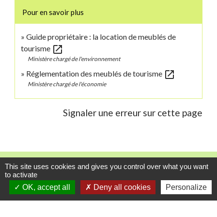
Pour en savoir plus
Guide propriétaire : la location de meublés de
open_in_new
tourisme
Ministère chargé de l'environnement
open_in_new
Réglementation des meublés de tourisme
Ministère chargé de l'économie
Signaler une erreur sur cette page
Contacts
This site uses cookies and gives you control over what you want
to activate
Commune de Danne-et-Quatre-Vents
OK, accept all
Deny all cookies
Personalize
2 Rue de l'Église
57370 Danne-et-Quatre-Vents - FRANCE