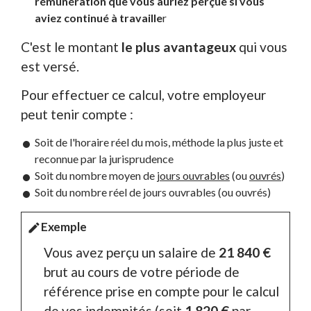
rémunération que vous auriez perçue si vous
aviez continué à travaille
r
C'est le montant
le plus avantageux
qui vous
est versé.
Pour effectuer ce calcul, votre employeur
peut tenir compte :
Soit de l'horaire réel du mois, méthode la plus juste et
reconnue par la jurisprudence
Soit du nombre moyen de
jours ouvrables
(ou
ouvrés
)
Soit du nombre réel de jours ouvrables (ou ouvrés)
Exemple
edit
Vous avez perçu un salaire de
21 840 €
brut au cours de votre période de
référence prise en compte pour le calcul
de vos indemnités (soit
1 820 €
par