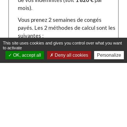
mois).
Vous prenez 2 semaines de congés
payés. Les 2 méthodes de calcul sont les
suivantes :
This site uses cookies and gives you control over what you want
Vous percevez alors le montant le plus
to activate
favorable, soit
873,60 €
pour vos 2
OK, accept all
Deny all cookies
Personalize
semaines de congés payés.
À savoir
info
l'indemnité de congés payés est versée
à la date habituelle de paiement de
votre salaire. Les dates de vos congés
payés et le montant de l'indemnité de