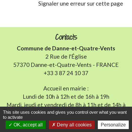
Signaler une erreur sur cette page
Contacts
Commune de Danne-et-Quatre-Vents
2 Rue de l'Église
57370 Danne-et-Quatre-Vents - FRANCE
+33 3 87 24 10 37
Accueil en mairie :
Lundi de 10h à 12h et de 16h à 19h
Mardi, jeudi et vendredi de 8h à 11h et de 14h à
16h
(fermé le mercredi).
This site uses cookies and gives you control over what you want
to activate
E-mail : mairie.danne-4-vents.57@orange.fr
OK, accept all
Deny all cookies
Personalize