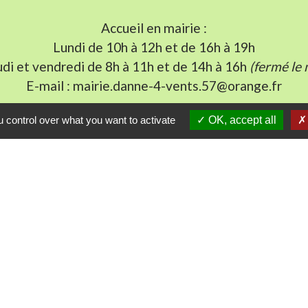
Accueil en mairie :
Lundi de 10h à 12h et de 16h à 19h
udi et vendredi de 8h à 11h et de 14h à 16h
(fermé le 
E-mail : mairie.danne-4-vents.57@orange.fr
 control over what you want to activate
OK, accept all
iens utiles
munes du Pays Phalsbourg
Pays de Sarrebourg
ental de la Moselle (57)
du Grand Est
tique de confidentialité
-
Accessibilité
-
Plan du sit