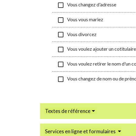
check_box_outline_blank
Vous changez d'adresse
check_box_outline_blank
Vous vous mariez
check_box_outline_blank
Vous divorcez
check_box_outline_blank
Vous voulez ajouter un cotitulaire
check_box_outline_blank
Vous voulez retirer le nom d'un co
check_box_outline_blank
Vous changez de nom ou de préno
Textes de référence
Services en ligne et formulaires