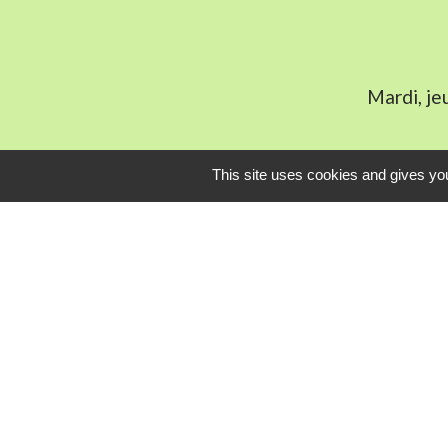
Mardi, je
This site uses cookies and gives you
L
Communauté Com
Pôle Déchets du 
Conseil départem
Service-public.fr
Conseil régional 
Mentions légales
-
Poli