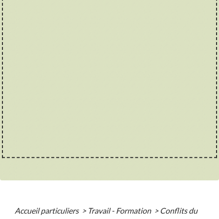
Accueil particuliers
>
Travail - Formation
>
Conflits du