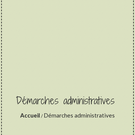
Démarches administratives
Accueil
Démarches administratives
/