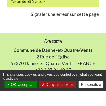
Textes de référence
Signaler une erreur sur cette page
Contacts
Commune de Danne-et-Quatre-Vents
2 Rue de l'Église
57370 Danne-et-Quatre-Vents - FRANCE
+33 3 87 24 10 37
This site uses cookies and gives you control over what you want
to activate
Accueil en mairie :
OK, accept all
Deny all cookies
Personalize
Lundi de 10h à 12h et de 16h à 19h
Mardi, jeudi et vendredi de 8h à 11h et de 14h à
16h
(fermé le mercredi).