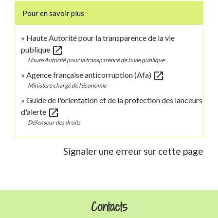
Pour en savoir plus
Haute Autorité pour la transparence de la vie
open_in_new
publique
Haute Autorité pour la transparence de la vie publique
open_in_new
Agence française anticorruption (Afa)
Ministère chargé de l'économie
Guide de l'orientation et de la protection des lanceurs
open_in_new
d'alerte
Défenseur des droits
Signaler une erreur sur cette page
Contacts