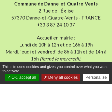
Commune de Danne-et-Quatre-Vents
2 Rue de l'Église
57370 Danne-et-Quatre-Vents - FRANCE
+33 3 87 24 10 37
Accueil en mairie :
Lundi de 10h à 12h et de 16h à 19h
Mardi, jeudi et vendredi de 8h à 11h et de 14h à
16h
(fermé le mercredi).
E-mail : mairie.danne-4-vents.57@orange.fr
This site uses cookies and gives you control over what you want
to activate
OK, accept all
Deny all cookies
Personalize
Liens utiles
Communauté Communes du Pays Phalsbourg
Pôle Déchets du Pays de Sarrebourg