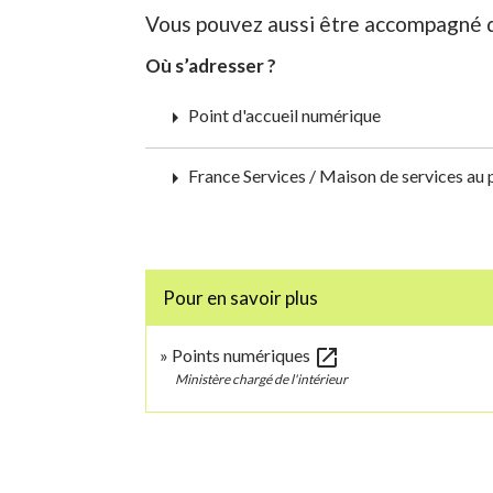
Vous pouvez aussi être accompagné 
Où s’adresser ?
arrow_right
Point d'accueil numérique
arrow_right
France Services / Maison de services au 
Pour en savoir plus
open_in_new
Points numériques
Ministère chargé de l'intérieur