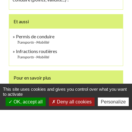
Et aussi
Permis de conduire
Transports - Mobilité
Infractions routières
Transports - Mobilité
Pour en savoir plus
This site uses cookies and gives you control over what you want
open_in_new
Site de la sécurité routière
to activate
Ministère chargé de l'intérieur
OK, accept all
Deny all cookies
Personalize
open_in_new
2D-Doc - Documents authentifiés
Agence nationale des titres sécurisés (ANTS)
Signaler une erreur sur cette page