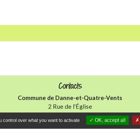
Contacts
Commune de Danne-et-Quatre-Vents
2 Rue de l'Église
57370 Danne-et-Quatre-Vents - FRANCE
 control over what you want to activate
OK, accept all
+33 3 87 24 10 37