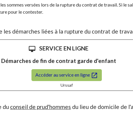
es sommes versées lors de la rupture du contrat de travail. Si le sa
ture pour le contester.
 les démarches liées à la rupture du contrat de travai
SERVICE EN LIGNE
desktop_mac
Démarches de fin de contrat garde d'enfant
open_in_new
Accéder au service en ligne
Urssaf
e du
conseil de prud'hommes
du lieu de domicile de l'